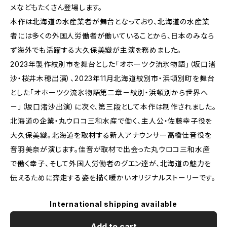
メなどもたくさん登場します。
本作は北海道の水産業者が舞台となっており、北海道の水産業
者には多くの外国人労働者が働いていることから、日本のみなら
ず海外でも活躍する大久保美織が主演を務めました。
2023年製作紋別市を舞台とした「オホーツク流氷物語」（坂口渚
沙・桜井木穂出演）、2023年11月北海道紋別市・浜頓別町を舞台
とした「オホーツク流氷物語第二章－紋別・浜頓別から世界へ
－」（坂口渚沙出演）に次ぐ、第三段として本作は制作されました。
北海道の企業・丸ウロコ三和水産で働く、主人公・佐藤幸子役を
大久保美織。北海道を取材する新人アナウンサー高橋佳音役を
音羽美奈が演じます。佳音が取材で出会った丸ウロコ三和水産
で働く幸子、そして外国人労働者のグエン達が、北海道の魅力を
伝えるために奔走する姿を描く暖かいオリジナルストーリーです。
International shipping available
Add to cart