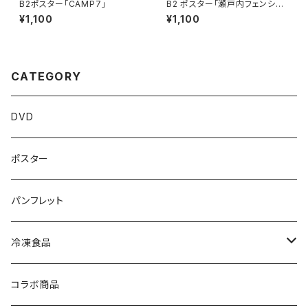
B2ポスター「CAMP7」
B2 ポスター「瀬戸内フェンシン
グ物語」
¥1,100
¥1,100
CATEGORY
DVD
ポスター
パンフレット
冷凍食品
ラーメン
コラボ商品