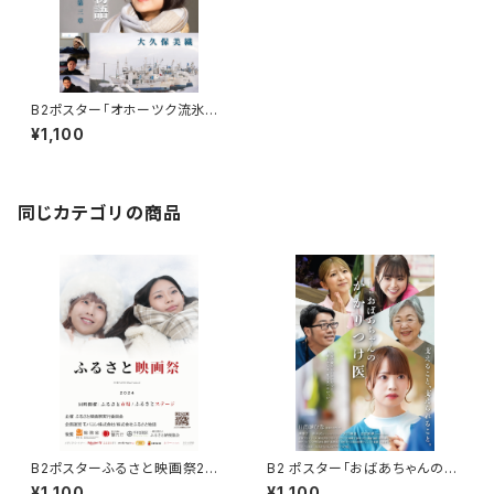
B2ポスター「オホーツク流氷物
語第三章」
¥1,100
同じカテゴリの商品
B2ポスターふるさと映画祭202
B2 ポスター「おばあちゃんのか
4
かりつけ医」
¥1,100
¥1,100