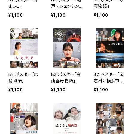
まっこ」
戸内フェンシン
真物語」
グ物語」
¥1,100
¥1,100
¥1,100
B2 ポスター「広
B2 ポスター「金
B2 ポスター「道
島物語」
山雲丹物語」
志村と横浜市 水
が繋ぐ物語」
¥1,100
¥1,100
¥1,100