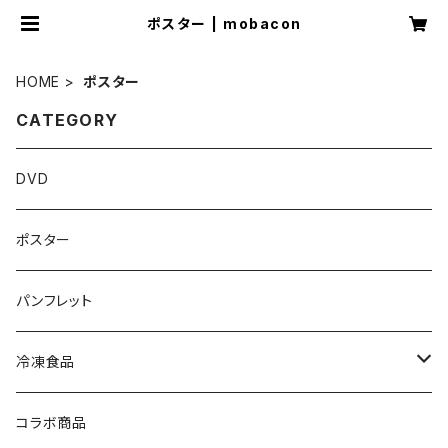
ポスター | mobacon
HOME
ポスター
CATEGORY
DVD
ポスター
パンフレット
冷凍食品
ラーメン
コラボ商品