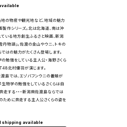
available
各地の物産や観光地など、地域の魅力
画製作シリーズ。北は北海道、南は沖
れている地方創生ふるさと映画、新潟
雲丹物語」。佐渡の金山やウニ、トキの
ではの魅力がたくさん登場します。
の勉強をしている主人公・海野さくら
T48北村優羽が演じます。
佐渡島では、エゾバフンウニの養殖が
洋生物学の勉強をしているさくらは自
奔走する・・・新潟県佐渡島ならでは
のために奔走する主人公さくらの姿を
l shipping available