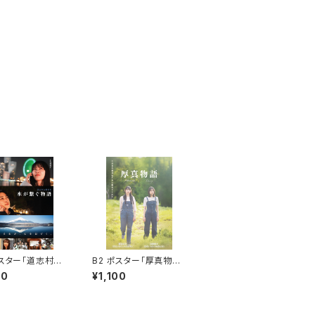
ポスター「道志村と
B2 ポスター「厚真物
 水が繋ぐ物語」
語」
00
¥1,100