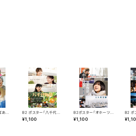
ばあち
B2 ポスター「八千代物
B2ポスター「オホーツク
B2 
医」
語」
流氷物語第三章」
横浜市
¥1,100
¥1,100
¥1,1