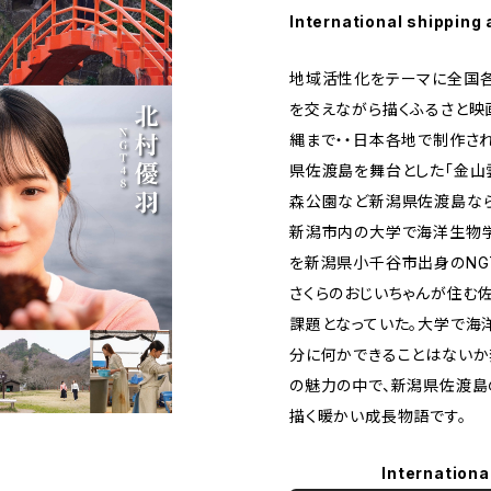
International shipping 
地域活性化をテーマに全国
を交えながら描くふるさと映
縄まで・・日本各地で制作さ
県佐渡島を舞台とした「金山
森公園など新潟県佐渡島なら
新潟市内の大学で海洋生物学
を新潟県小千谷市出身のNG
さくらのおじいちゃんが住む
課題となっていた。大学で海
分に何かできることはないか
の魅力の中で、新潟県佐渡島
描く暖かい成長物語です。
Internationa