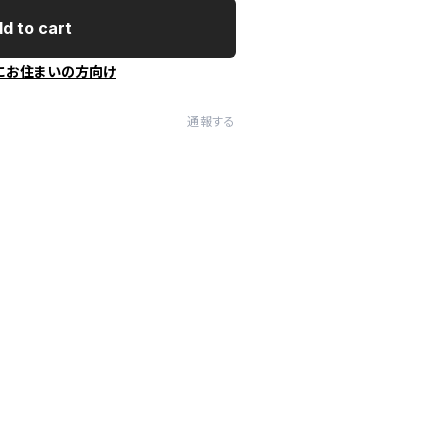
d to cart
にお住まいの方向け
通報する