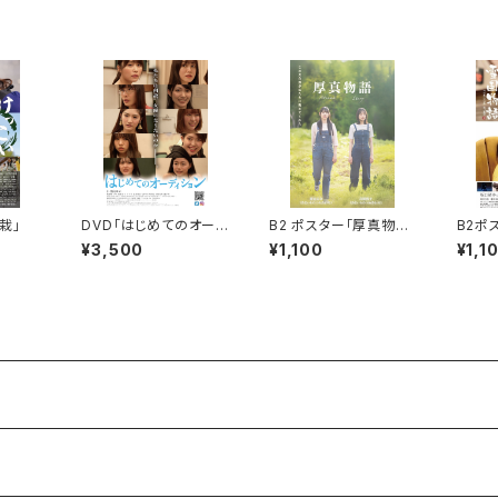
栽」
DVD「はじめてのオーデ
B2 ポスター「厚真物
B2ポ
ィション」
語」
¥3,500
¥1,100
¥1,1