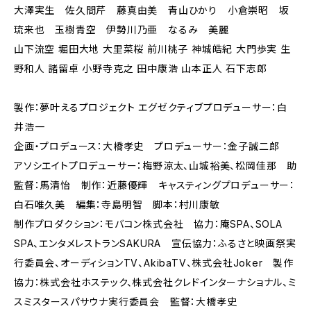
大澤実生 佐久間芹 藤真由美 青山ひかり 小倉崇昭 坂
琉来也 玉樹青空 伊勢川乃亜 なるみ 美麗
山下流空 堀田大地 大里菜桜 前川桃子 神城皓紀 大門歩実 生
野和人 諸留卓 小野寺克之 田中康浩 山本正人 石下志郎
製作：夢叶えるプロジェクト エグゼクティブプロデューサー：白
井浩一
企画・プロデュース：大橋孝史 プロデューサー：金子誠二郎
アソシエイトプロデューサー：梅野涼太、山城裕美、松岡佳那 助
監督：馬清怡 制作：近藤優輝 キャスティングプロデューサー：
白石唯久美 編集：寺島明智 脚本：村川康敏
制作プロダクション：モバコン株式会社 協力：庵SPA、SOLA
SPA、エンタメレストランSAKURA 宣伝協力：ふるさと映画祭実
行委員会、オーディションTV、AkibaTV、株式会社Joker 製作
協力：株式会社ホステック、株式会社クレドインターナショナル、ミ
スミスタースパサウナ実行委員会 監督：大橋孝史