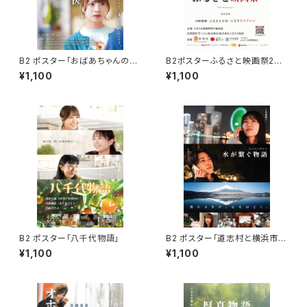
B2 ポスター「おばあちゃんのか
B2ポスターふるさと映画祭202
かりつけ医」
4
¥1,100
¥1,100
B2 ポスター「八千代物語」
B2 ポスター「道志村と横浜市
水が繋ぐ物語」
¥1,100
¥1,100