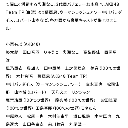
て幅広く活躍する宮瀬なこ、3代目バチェラー友永真也、AKB48
Team TP（台湾）より蔡亞恩、ウーマンラッシュアワー中川パラダ
イス、ロバート山本など、各方面から豪華キャストが集まりまし
た。
小栗有以（AKB48）
柊太朗 田口音羽 りゅうと 宮瀬なこ 高梨優佳 西岡星
汰
凪乃亜衣 奥雄人 田中亜美 上之薗理奈 美音（100℃の世
界） 木村彩音 蔡亞恩(AKB48 Team TP)
中川パラダイス （ウーマンラッシュアワー） 友永真也 松岡佳
那 山本博（ロバート） 天乃えま リンシャン
鷹宮玲亜（100℃の世界） 龍杏美（100℃の世界） 柴田陽夏
（100℃の世界） 田島春那（100℃の世界）モネたん
中原陸人 松尾一也 木村沙由里 坂口風詩 木村匡也 九
島遼大 山田谷由衣 前川樺音 丸尾浩一