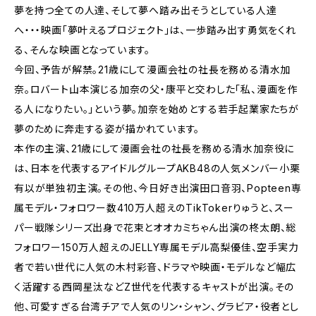
夢を持つ全ての人達、そして夢へ踏み出そうとしている人達
へ・・・映画「夢叶えるプロジェクト」は、一歩踏み出す勇気をくれ
る、そんな映画となっています。
今回、予告が解禁。21歳にして漫画会社の社長を務める清水加
奈。ロバート山本演じる加奈の父・康平と交わした「私、漫画を作
る人になりたい。」という夢。加奈を始めとする若手起業家たちが
夢のために奔走する姿が描かれています。
本作の主演、21歳にして漫画会社の社長を務める清水加奈役に
は、日本を代表するアイドルグループAKB48の人気メンバー小栗
有以が単独初主演。その他、今日好き出演田口音羽、Popteen専
属モデル・フォロワー数410万人超えのTikTokerりゅうと、スー
パー戦隊シリーズ出身で花束とオオカミちゃん出演の柊太朗、総
フォロワー150万人超えのJELLY専属モデル高梨優佳、空手実力
者で若い世代に人気の木村彩音、ドラマや映画・モデルなど幅広
く活躍する西岡星汰などZ世代を代表するキャストが出演。その
他、可愛すぎる台湾チアで人気のリン・シャン、グラビア・役者とし