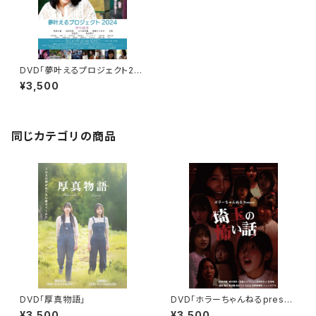
DVD「夢叶えるプロジェクト20
24」
¥3,500
同じカテゴリの商品
DVD「厚真物語」
DVD「ホラーちゃんねるpresen
ts埼玉の怖い話」
¥3,500
¥3,500