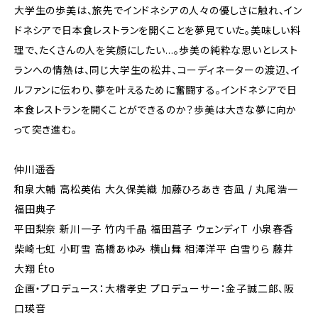
大学生の歩美は、旅先でインドネシアの人々の優しさに触れ、イン
ドネシアで日本食レストランを開くことを夢見ていた。美味しい料
理で、たくさんの人を笑顔にしたい…。歩美の純粋な思いとレスト
ランへの情熱は、同じ大学生の松井、コーディネーターの渡辺、イ
ルファンに伝わり、夢を叶えるために奮闘する。インドネシアで日
本食レストランを開くことができるのか？歩美は大きな夢に向か
って突き進む。
仲川遥香
和泉大輔 高松英佑 大久保美織 加藤ひろあき 杏凪 / 丸尾浩一
福田典子
平田梨奈 新川一子 竹内千晶 福田菖子 ウェンディT 小泉春香
柴崎七虹 小町雪 高橋あゆみ 横山舞 相澤洋平 白雪りら 藤井
大翔 Éto
企画・プロデュース：大橋孝史 プロデューサー：金子誠二郎、阪
口瑛音