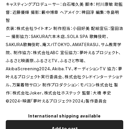
キャスティングプロデューサー：白石唯久美 脚本：村川康敏 助監
督：近藤優輝 撮影：籔中博章 ヘアメイク：稗田淳 編集：寺島明
智
衣装：株式会社ライトオン 制作担当：小田好美 配給宣伝：窪田浩
一 撮影協力：SAKURA六本木店、SOLA SPA 歌舞伎町、
SAKURA歌舞伎町、庵スパTOKYO、AMATERASU、サム教育学
院、 制作協力：株式会社ABC 宣伝協力：夢叶えるプロジェクト、
ふるさと映画祭、ふるさとTV、ふるさと市場、
AkibaScreening2024、Akiba.TV、オーディションTV 協力：夢
叶えるプロジェクト実行委員会、株式会社クレドインターナショナ
ル、万葉着物サロン 制作プロダクション：モバコン株式会社 製
作：株式会社Joker、株式会社ホステック 監督：大橋 孝史
©2024・映画「夢叶えるプロジェクト2024」製作委員会
International shipping available
Add to cart