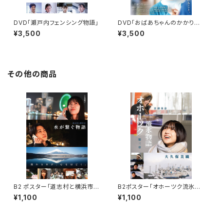
DVD「瀬戸内フェンシング物語」
DVD「おばあちゃんのかかりつ
け医」
¥3,500
¥3,500
その他の商品
B2 ポスター「道志村と横浜市
B2ポスター「オホーツク流氷物
水が繋ぐ物語」
語第三章」
¥1,100
¥1,100