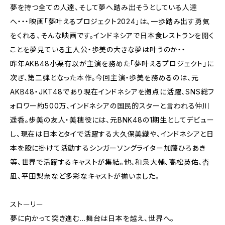
夢を持つ全ての人達、そして夢へ踏み出そうとしている人達
へ・・・映画「夢叶えるプロジェクト2024」は、一歩踏み出す勇気
をくれる、そんな映画です。インドネシアで日本食レストランを開く
ことを夢見ている主人公・歩美の大きな夢は叶うのか・・
昨年AKB48小栗有以が主演を務めた「夢叶えるプロジェクト」に
次ぎ、第二弾となった本作。今回主演・歩美を務めるのは、元
AKB48・JKT48であり現在インドネシアを拠点に活躍、SNS総フ
ォロワー約500万、インドネシアの国民的スターと言われる仲川
遥香。歩美の友人・美穂役には、元BNK48の1期生としてデビュー
し、現在は日本とタイで活躍する大久保美織や、インドネシアと日
本を股に掛けて活動するシンガーソングライター加藤ひろあき
等、世界で活躍するキャストが集結。他、和泉大輔、高松英佑、杏
凪、平田梨奈など多彩なキャストが揃いました。
ストーリー
夢に向かって突き進む…舞台は日本を越え、世界へ。