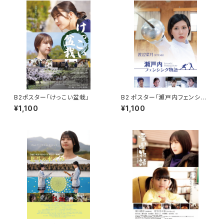
B2ポスター「けっこい盆栽」
B2 ポスター「瀬戸内フェンシン
グ物語」
¥1,100
¥1,100