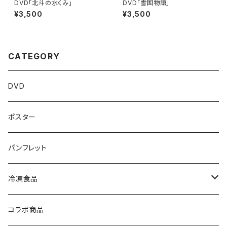
DVD「北斗の水くみ」
DVD「雪国物語」
¥3,500
¥3,500
CATEGORY
DVD
ポスター
パンフレット
冷凍食品
ラーメン
コラボ商品