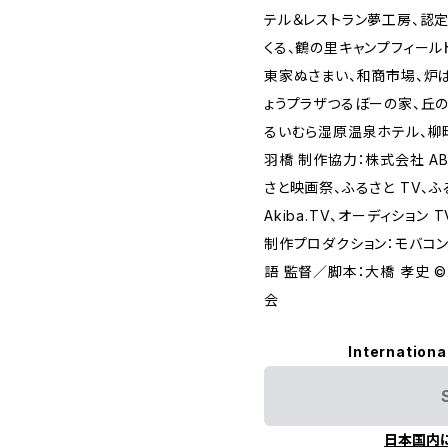
テル＆レストラン夢工房、認
くる、鶴の里キャンプフィール
東家ぬさまい、和商市場、炉
ょうプラザつるぼーの家、丘の
るいむら湿原温泉ホテル、柳
羽橋 制作協力：株式会社 AB
さと映画祭、ふるさと TV、ふるさ
Akiba.TV、オーディション T
制作プロダクション：モバコ
語 監督／脚本：大橋 孝史 
会
Internationa
日本国内