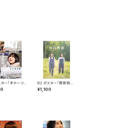
スター「オホーツク
B2 ポスター「厚真物
語第三章」
語」
00
¥1,100