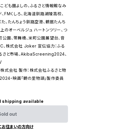
定こども園よしの、ふるさと情報館なみ
ド、FMくしろ、北海道釧路湖陵高校、
ばた、たんちょう釧路空港、鶴居たんち
上のオーべルジュ ハートンツリー、つ
町公園、幣舞橋、米町公園展望台、音
C、株式会社 Joker 宣伝協力：ふる
と市場、AkibaScreening2024、
V
ン株式会社 製作：株式会社ふるさと物
©2024・映画「鶴の里物語」製作委員
l shipping available
Sold out
にお住まいの方向け