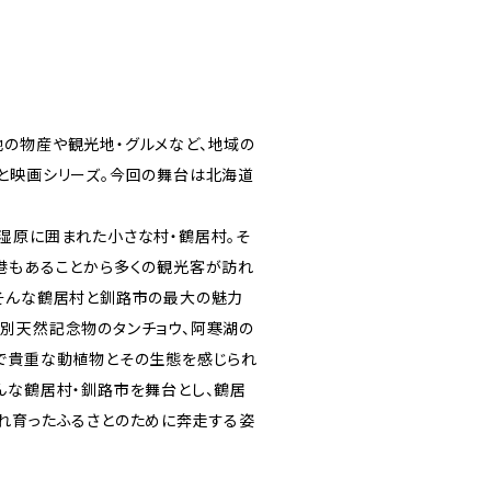
の物産や観光地・グルメなど、地域の
と映画シリーズ。今回の舞台は北海道
湿原に囲まれた小さな村・鶴居村。そ
港もあることから多くの観光客が訪れ
そんな鶴居村と釧路市の最大の魅力
別天然記念物のタンチョウ、阿寒湖の
で貴重な動植物とその生態を感じられ
んな鶴居村・釧路市を舞台とし、鶴居
れ育ったふるさとのために奔走する姿