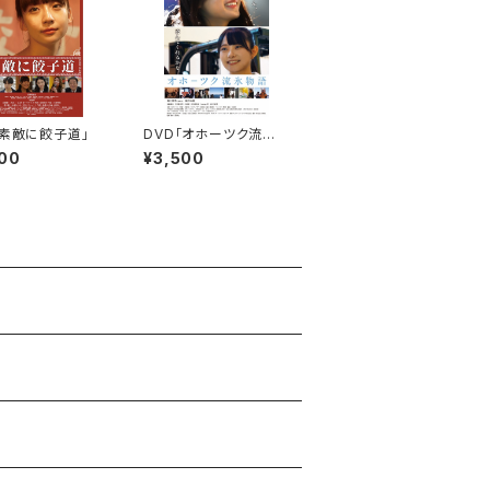
「素敵に餃子道」
DVD「オホーツク流氷
物語」
00
¥3,500