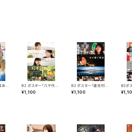
ばあち
B2 ポスター「八千代物
B2 ポスター「道志村と
B2ポ
医」
語」
横浜市 水が繋ぐ物語」
流氷物
¥1,100
¥1,100
¥1,1