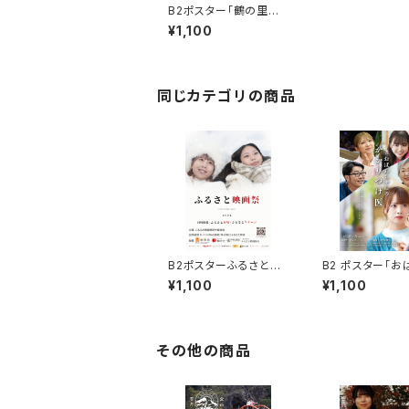
B2ポスター「鶴の里物
語」
¥1,100
同じカテゴリの商品
B2ポスターふるさと映
B2 ポスター「お
画祭2024
ゃんのかかりつけ
¥1,100
¥1,100
その他の商品