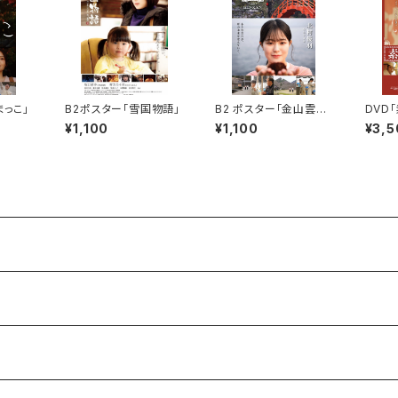
まっこ」
B2ポスター「雪国物語」
B2 ポスター「金山雲丹
DVD
物語」
¥1,100
¥1,100
¥3,5