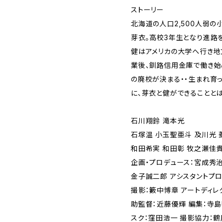
ストーリー
北海道の人口2,500人弱の
芽衣。高校3年生となり進路
健はアメリカの大学へ行き地
業後、釧路信用金庫で働き始
の廃校が決まる・・生まれ育
に、芽衣と健ができることとは
石川翔鈴 滝本光
石塚温 小玉聖亜斗 及川光 
和田希実 和田彰 牧之瀬佳貴
企画・プロデュース：宮成秀治
金子誠二郎 アシスタントプ
撮影：籔中博章 アートディレ
助監督：近藤優輝 編集：寺島
スク：窪田浩一 撮影協力：