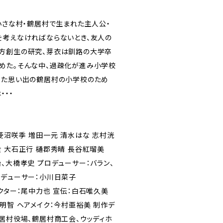
小さな村・鶴居村で生まれた主人公・
を考えなければならないとき、友人の
方創生の研究、芽衣は釧路の大学卒
めた。そんな中、過疎化が進み小学校
った思い出の鶴居村の小学校のため
・・・
菱沼咲季 増田一元 清水はな 志村洸
 大石正行 樋郡秀晴 長谷紅瑠美
、大橋孝史 プロデューサー：バラン、
ロデューサー：小川日菜子
クター：尾中力也 宣伝：白石唯久美
明智 ヘアメイク：今村亜裕美 制作デ
鶴居村役場、鶴居村商工会、ウッディホ