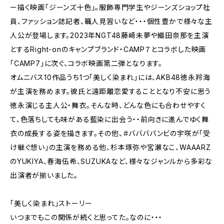
ー描く映画「ジーンズ十色」。服飾専門学生やジーンズショップ社
員、ファッション誌記者、職人見習いなど・・・個性豊かで様々な主
人公が登場します。2023年NGT48藤崎未夢や織田奈那を主演
とするRight-onのキャンプブランド・CAMP７とコラボした映画
「CAMP7」に次ぐ、コラボ映画第二弾となります。
オムニバス10作品うち1つ「美しく染まれ」には、AKB48徳永羚海
が主演を務めます。彼氏と遠距離恋愛することとなり不安に思う
徳永演じる主人公・舞衣。そんな時、どんな色にも合わせやすく
て、色落ちしても味がある藍染に出会う・・前向きに進んでゆく舞
衣の成長する姿を描きます。その他、＃ババババンビの宇咲が「受
け継ぐ想い」の主演を務める他、杉本琢弥や宮瀬なこ、WAAARZ
のYUKIYA、春海伍希、SUZUKAなど、様々なジャンルから多彩な
出演者が揃いました。
「美しく染まれ」ストーリー
いつまでもこの関係が続くと思ってた。なのに・・・