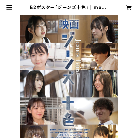
B2ポスター「ジーンズ十色」 | moba
con