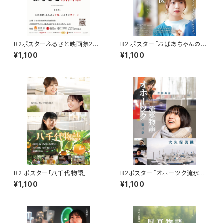
B2ポスターふるさと映画祭202
B2 ポスター「おばあちゃんのか
4
かりつけ医」
¥1,100
¥1,100
B2 ポスター「八千代物語」
B2ポスター「オホーツク流氷物
語第三章」
¥1,100
¥1,100