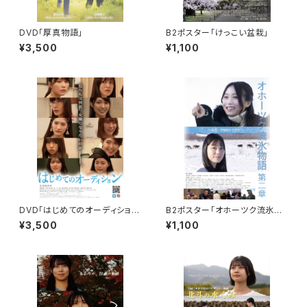
DVD「厚真物語」
B2ポスター「けっこい盆栽」
¥3,500
¥1,100
DVD「はじめてのオーディショ
B2ポスター「オホーツク流氷物
ン」
語第二章」
¥3,500
¥1,100