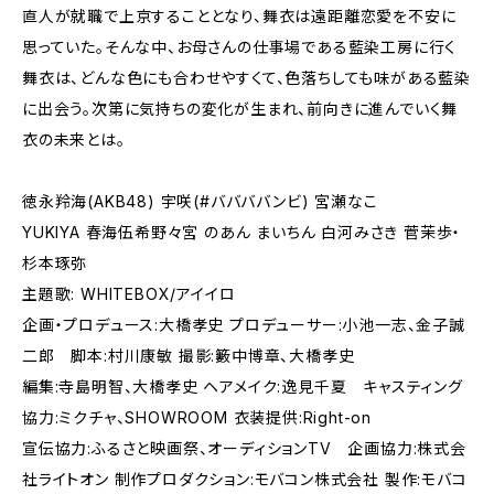
直人が就職で上京することとなり、舞衣は遠距離恋愛を不安に
思っていた。そんな中、お母さんの仕事場である藍染工房に行く
舞衣は、どんな色にも合わせやすくて、色落ちしても味がある藍染
に出会う。次第に気持ちの変化が生まれ、前向きに進んでいく舞
衣の未来とは。
徳永羚海(AKB48) 宇咲(#ババババンビ) 宮瀬なこ
YUKIYA 春海伍希野々宮 のあん まいちん ⽩河みさき 菅茉歩・
杉本琢弥
主題歌: WHITEBOX/アイイロ
企画・プロデュース:⼤橋孝史 プロデューサー:⼩池⼀志、⾦⼦誠
⼆郎 脚本:村川康敏 撮影:籔中博章、⼤橋孝史
編集:寺島明智、⼤橋孝史 ヘアメイク:逸⾒千夏 キャスティング
協⼒:ミクチャ、SHOWROOM ⾐装提供:Right-on
宣伝協⼒:ふるさと映画祭、オーディションTV 企画協⼒:株式会
社ライトオン 制作プロダクション:モバコン株式会社 製作:モバコ